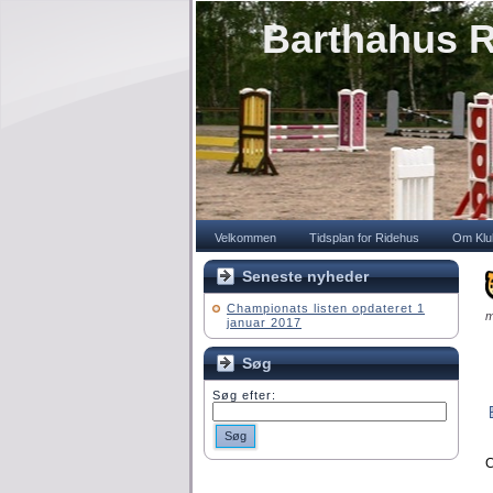
Barthahus R
Velkommen
Tidsplan for Ridehus
Om Klu
Seneste nyheder
Championats listen opdateret 1
m
januar 2017
Søg
Søg efter:
Søg
C