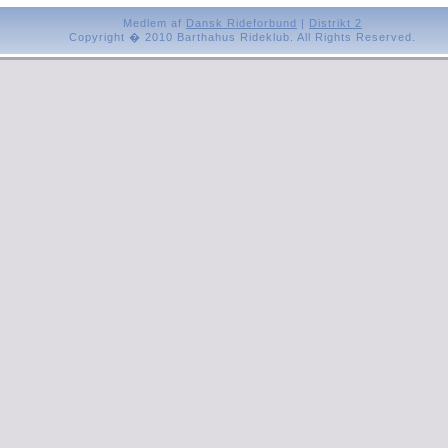
Medlem af
Dansk Rideforbund
|
Distrikt 2
Copyright � 2010 Barthahus Rideklub. All Rights Reserved.