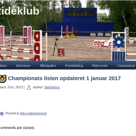
ideklub
bben
Aktiviteter
Billedgalleri
Pointtildeling
Ridecenter
Championat 
Championats listen opdateret 1 januar 2017
arts 31st, 2013 |
Author:
Barthahus
Posted in
Ikke kategoriseret
omments are closed.