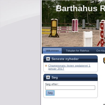
Barthahus R
Velkommen
Tidsplan for Ridehus
Om Klu
Seneste nyheder
Championats listen opdateret 1
januar 2017
Søg
Søg efter:
Søg